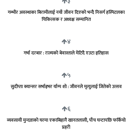
३
गम्भीर अवस्थाका बिरामीलाई नयाँ जीवन दिएको भन्दै निसर्ग हस्पिटलका
चिकित्सक र अध्यक्ष सम्मानित
४
गर्भा दरबार : राज्यको बेवास्ताले मेटिदै एउटा इतिहास
५
सुदीप्ता क्यान्सर सर्भाइभर र्याम्प शो : जीवनले मृत्युलाई जितेको उत्सव
६
व्यवसायी मुन्दडाको घरमा एकाबिहानै खानतलासी, पाँच घन्टापछि फर्कियो
प्रहरी