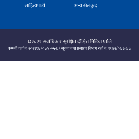
साहित्यपाटी
अन्य खेलकुद
©२०२२
सर्वाधिकार सुरक्षित दीक्षित मिडिया प्रालि
कम्पनी दर्ता नंः २०२१९७/०७५-०७६ / सूचना तथा प्रसारण विभाग दर्ता नं. १९४२/०७६-७७