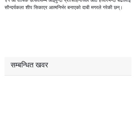
२१ औं वार्षिक उत्सवसम्म आइपुग्दा प्रोत्साहनाजले आठ हजारभन्दा बढीलाई
सौन्दर्यकला शीप सिकाएर आत्मनिर्भर बनाएको दाबी मगरले गरेकी छन्।
सम्बन्धित खवर