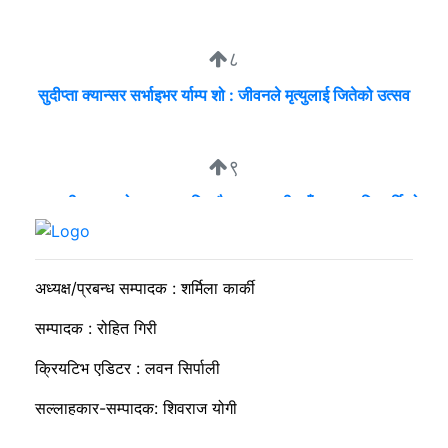
८
सुदीप्ता क्यान्सर सर्भाइभर र्याम्प शो : जीवनले मृत्युलाई जितेको उत्सव
९
व्यवसायी मुन्दडाको घरमा एकाबिहानै खानतलासी, पाँच घन्टापछि फर्कियो
प्रहरी
अध्यक्ष/प्रबन्ध सम्पादक : शर्मिला कार्की
सम्पादक : रोहित गिरी
क्रियटिभ एडिटर : लवन सिर्पाली
सल्लाहकार-सम्पादक: शिवराज योगी