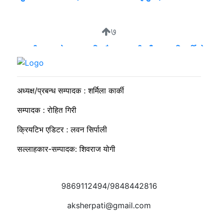
७
व्यवसायी मुन्दडाको घरमा एकाबिहानै खानतलासी, पाँच घन्टापछि फर्कियो
प्रहरी
अध्यक्ष/प्रबन्ध सम्पादक : शर्मिला कार्की
सम्पादक : रोहित गिरी
क्रियटिभ एडिटर : लवन सिर्पाली
सल्लाहकार-सम्पादक: शिवराज योगी
9869112494/9848442816
aksherpati@gmail.com