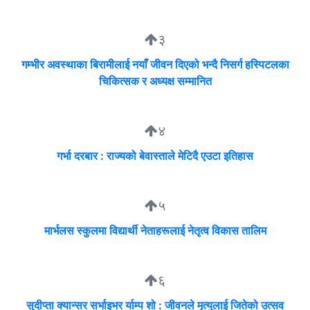
३
गम्भीर अवस्थाका बिरामीलाई नयाँ जीवन दिएको भन्दै निसर्ग हस्पिटलका
चिकित्सक र अध्यक्ष सम्मानित
४
गर्भा दरबार : राज्यको बेवास्ताले मेटिदै एउटा इतिहास
५
मार्भलस स्कुलमा विद्यार्थी नेताहरूलाई नेतृत्व विकास तालिम
६
सुदीप्ता क्यान्सर सर्भाइभर र्याम्प शो : जीवनले मृत्युलाई जितेको उत्सव