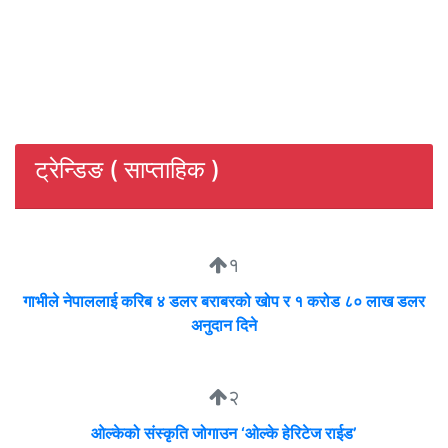
ट्रेन्डिङ ( साप्ताहिक )
१
गाभीले नेपाललाई करिब ४ डलर बराबरको खोप र १ करोड ८० लाख डलर
अनुदान दिने
२
ओल्केको संस्कृति जोगाउन ‘ओल्के हेरिटेज राईड’