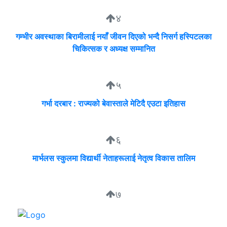
४
गम्भीर अवस्थाका बिरामीलाई नयाँ जीवन दिएको भन्दै निसर्ग हस्पिटलका
चिकित्सक र अध्यक्ष सम्मानित
५
गर्भा दरबार : राज्यको बेवास्ताले मेटिदै एउटा इतिहास
६
मार्भलस स्कुलमा विद्यार्थी नेताहरूलाई नेतृत्व विकास तालिम
७
सुदीप्ता क्यान्सर सर्भाइभर र्याम्प शो : जीवनले मृत्युलाई जितेको उत्सव