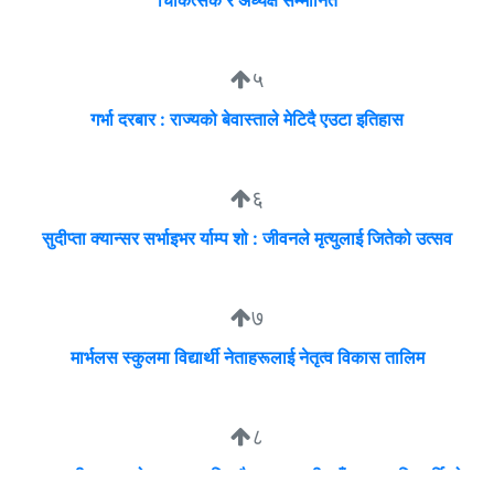
चिकित्सक र अध्यक्ष सम्मानित
५
गर्भा दरबार : राज्यको बेवास्ताले मेटिदै एउटा इतिहास
६
सुदीप्ता क्यान्सर सर्भाइभर र्याम्प शो : जीवनले मृत्युलाई जितेको उत्सव
७
मार्भलस स्कुलमा विद्यार्थी नेताहरूलाई नेतृत्व विकास तालिम
८
व्यवसायी मुन्दडाको घरमा एकाबिहानै खानतलासी, पाँच घन्टापछि फर्कियो