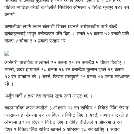
याक्सले काठमाडौं गुर्खाजलाई १५० रनको लक्ष्य दिएको छ । टस हारेर
पहिला ब्याटिङ गरेको कर्णालीले निर्धारित ओभरमा ५ विकेट गुमाएर १४९ रन
बनायो ।
कर्णालीका लागि स्टार खेलाडी शिखर धवनले अर्धशतकीय पारि खेल्दै
दर्शकहरुलाई भरपुर मनोरञ्जन पनि दिाए । उनले ५१ बलमा ७२ रनको पारि
खेल्दा ४ चौका र ५ छक्का प्रहार गरे ।
त्यसैगरी चाडविक वाल्टनले १५ बलमा २१ रन बनाउँदा ५ चौका हिर्काए ।
त्यस्तै, बाबर हायातले १८ बलमा १३ रन बनाउँद्या गुल्सन झाले १९ बलमा
१२ रन योगदान गरे । यस्तै, जिसन मक्सुदले ११ बलमा १३ रनमा नटआउट
रहे ।
अर्जुन घर्ती ४ तथा देव खनाल सून्य रनमै आउट भए ।
काठमाडौंका करण केसीले ३ ओभरमा १९ रन खर्चिएर १ विकेट लिँदा जेराड
एरासमस ४ ओभरमा २९ रन दिएर २ विकेट लिए । यस्तै, नाथन सोटरले ४
ओभरमा ३२ रन दिएर १ विकेट लिए । दीपेश कँडेलले १ ओभरमा ७ रन
दिएर १ विकेट लिँदा रासिद खानले ४ ओभरमा २८ रन खर्चिए । सहाव