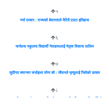
५
गर्भा दरबार : राज्यको बेवास्ताले मेटिदै एउटा इतिहास
६
मार्भलस स्कुलमा विद्यार्थी नेताहरूलाई नेतृत्व विकास तालिम
७
सुदीप्ता क्यान्सर सर्भाइभर र्याम्प शो : जीवनले मृत्युलाई जितेको उत्सव
८
व्यवसायी मुन्दडाको घरमा एकाबिहानै खानतलासी, पाँच घन्टापछि फर्कियो
प्रहरी