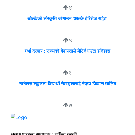
४
ओल्केको संस्कृति जोगाउन ‘ओल्के हेरिटेज राईड’
५
गर्भा दरबार : राज्यको बेवास्ताले मेटिदै एउटा इतिहास
६
मार्भलस स्कुलमा विद्यार्थी नेताहरूलाई नेतृत्व विकास तालिम
७
निगम र उद्योगीको समान भाषा, उपभोक्ता भने लाइनमै
अध्यक्ष/प्रबन्ध सम्पादक : शर्मिला कार्की