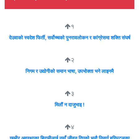
१
देउवाको स्वदेश फिर्ती, सर्वोच्चको पुनरावलोकन र कांग्रेसमा शक्ति संघर्ष
२
निगम र उद्योगीको समान भाषा, उपभोक्ता भने लाइनमै
३
मिलौं न दाजुभाइ !
४
गम्भीर अवस्थाका बिरामीलाई नयाँ जीवन दिएको भन्दै निसर्ग हस्पिटलका