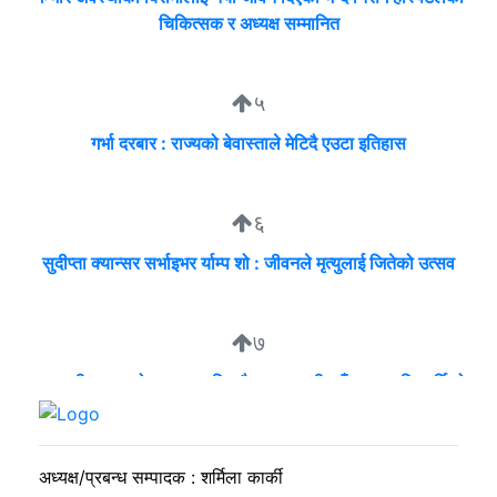
चिकित्सक र अध्यक्ष सम्मानित
५
गर्भा दरबार : राज्यको बेवास्ताले मेटिदै एउटा इतिहास
६
सुदीप्ता क्यान्सर सर्भाइभर र्याम्प शो : जीवनले मृत्युलाई जितेको उत्सव
७
व्यवसायी मुन्दडाको घरमा एकाबिहानै खानतलासी, पाँच घन्टापछि फर्कियो
प्रहरी
अध्यक्ष/प्रबन्ध सम्पादक : शर्मिला कार्की