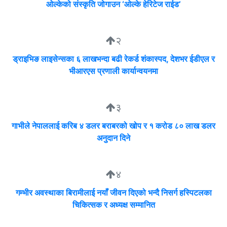
ओल्केको संस्कृति जोगाउन ‘ओल्के हेरिटेज राईड’
२
ड्राइभिङ लाइसेन्सका ६ लाखभन्दा बढी रेकर्ड शंकास्पद, देशभर ईडीएल र
भीआरएस प्रणाली कार्यान्वयनमा
३
गाभीले नेपाललाई करिब ४ डलर बराबरको खोप र १ करोड ८० लाख डलर
अनुदान दिने
४
गम्भीर अवस्थाका बिरामीलाई नयाँ जीवन दिएको भन्दै निसर्ग हस्पिटलका
चिकित्सक र अध्यक्ष सम्मानित