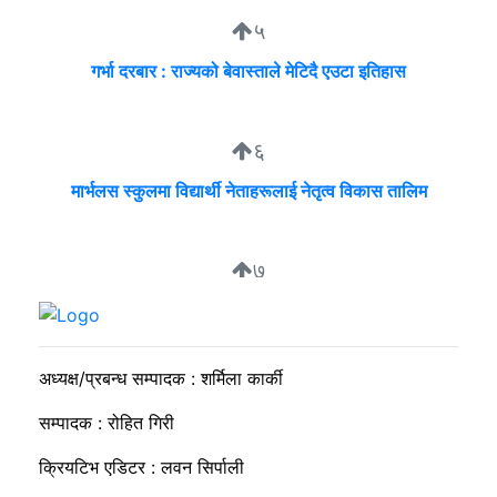
५
गर्भा दरबार : राज्यको बेवास्ताले मेटिदै एउटा इतिहास
६
मार्भलस स्कुलमा विद्यार्थी नेताहरूलाई नेतृत्व विकास तालिम
७
सुदीप्ता क्यान्सर सर्भाइभर र्याम्प शो : जीवनले मृत्युलाई जितेको उत्सव
अध्यक्ष/प्रबन्ध सम्पादक : शर्मिला कार्की
सम्पादक : रोहित गिरी
क्रियटिभ एडिटर : लवन सिर्पाली