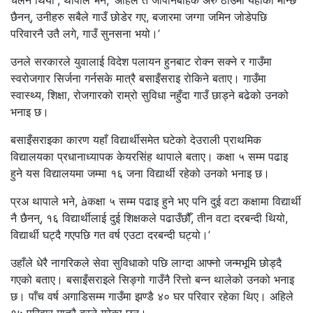
चलन थियो”, थापाले भने, ‘अहिले त जापानबाहेक अरु ठाउँमा यहाँका मान्छे
छैनन्, उनीहरु सबैले गाउँ छोडेर गए, बजारमा जग्गा जमिन जोडेपछि
परिवारनै उतै लगे, गाउँ सुनसना भयो।’
उनले सरकारले युवालाई विदेश पलायन हुनबाट रोक्न सक्ने र गाउँमा
स्वरोजगार सिर्जना गर्नसके मात्रै बसाइँसराइ रोकिने बताए। गाउँमा
स्वास्थ्य, शिक्षा, रोजगारको राम्रो सुविधा नहुँदा गाउँ छाड्ने बढेको उनको
भनाइ छ।
बसाइँसराइका कारण यहाँ विद्यार्थीसमेत घटेको देउराली प्राथमिक
विद्यालयका प्रधानाध्यापक केयरसिंह थापाले बताए। कक्षा ५ सम्म पढाइ
हुने यस विद्यालयमा जम्मा १६ जना विद्यार्थी रहेको उनको भनाइ छ।
प्रअ थापाले भने, àकक्षा ५ सम्म पढाइ हुने भए पनि दुई वटा कक्षामा विद्यार्थी
नै छैनन्, १६ विद्यार्थीलाई दुई शिक्षकले पढाउँछौँ, तीन वटा दरबन्दी थियो,
विद्यार्थी घट्दै गएपछि गत वर्ष एउटा दरबन्दी घट्यो।’
उहाँले धेरै नागरिकले सेवा सुविधाको पछि लाग्दा आफ्नो जन्मभूमि छोड्दै
गएको बताए। बसाइँसराइले सिङ्गो गाउँनै रित्तो बन्न थालेको उनको भनाइ
छ। पाँच वर्ष अगाडिसम्म गाउँमा झण्डै ४० घर परिवार रहेका थिए। अहिले