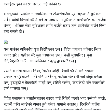
बसाइँसराइका कारण उराठलाग्दो बनेको छ।
बागलुङको गलकोट नगरपालिका–७ टोकरीगाउँमा युवा भेट्याउनै मुस्किल
पर्छ। कोही बिरामी प¥यो भने अस्पतालसम्म पु¥याउने मान्छेसमेत यस गाउँमा
छैनन्। भौतिक सेवा सुविधाका लागि गाउँले बजार झर्न थालेपछि गाउँनै रित्तो
बन्दै गएको हो।
यस गाउँका अधिकांश युवा विदेशिएका छन्। विदेश नगएका परिवार लिएर
बजार झरे। यहाँका धेरै युवा जापानमा छन्। केही युरोपतिर। युवा
विदेशिएपछि गाउँमा बालबालिका र वृद्धवृद्धा मात्रै छन्।
स्थानीय रीता थापा भन्छिन्, ‘गाउँमा कोही बिरामी प¥यो भने तत्काल
अस्पताल पु¥याउने मान्छे पनि पाइँदैनन्, गाउँका खेतबारी सबै बाँझो बनेका
छन्, बूढाबूढी र केटाकेटी मात्रै छन् अहिले गाउँमा, केटाकेटी पनि बजारतिरै
झर्न थालेका छन्।’
विदेश पलायन र बसाइँसराइका कारण गाउँ रित्तिदै गएको भन्दै कसैको जन्ती,
मलामी जाँदा मान्छेको अभाव हुने गरेको थापाले बताइन्। दिनदिनै गाउँमा