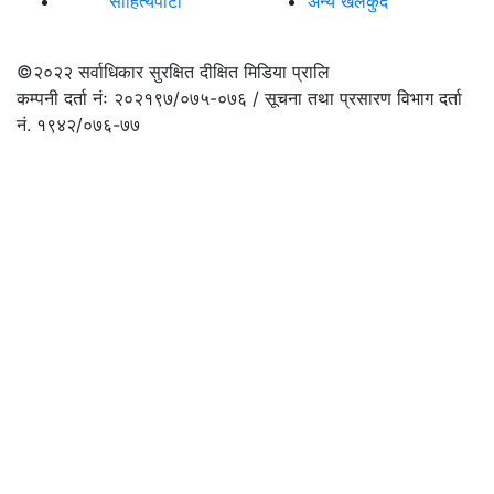
साहित्यपाटी
अन्य खेलकुद
©२०२२
सर्वाधिकार सुरक्षित दीक्षित मिडिया प्रालि
कम्पनी दर्ता नंः २०२१९७/०७५-०७६ / सूचना तथा प्रसारण विभाग दर्ता
नं. १९४२/०७६-७७