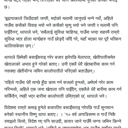
मान्छे घट्दै गएको भन्दै रित्तिएका घर जीर्ण अवस्थामा पुगेको उनको भनाइ
छ।
‘बूढापाकाले जिउँदाको जन्ती, मर्दाको मलामी जानुपर्छ भन्ने गर्थे, अहिले
गाउँमा कसैको विवाह भयो भने कसैको मृत्यु भयो भने जन्ती र मलामी पनि
पाइँदैनन्’, थापाले भने, ‘सबैलाई सुविधा चाहिन्छ, गाउँमा भन्दा सहरमै राम्रो
सुविधा भएर होला मान्छेहरु गाउँ छोड्दै जाँदै गरे, यहाँ भएका घर पूरै भत्किन
थालिसकेका छन्।’
थापाले छिमेकी बसाइँसराइ गरेर बजार झरेपछि मेलापात, खेतीपातीसमेत
खेतालाको अभाव हुने गरेको बताए। उनी एक्लै धेरै खेतबारीमा काम गर्न
नसक्दा खेतीयोग्य जमिन कालोपातीले भरिएको बताउँछन्।
‘पहिले गाउँमा धेरै मान्छे हुँदा काम गर्न सजलो हुन्थ्यो, अर्मपर्म गरेर काम
गरिन्थ्यो, अहिले एक जना खेताला पनि पाइँदैन, एक्लैले धेरै बारीमा काम गर्न
सकिँदैन, त्यही भएर बारीमा कालोपाती उम्रिएको छ’, थापाले भने।
विदेशमा राम्रो कमाइ हुनेले बजारतिर बसाइँसराइ गरेपछि गाउँ सुनसान
बनेको स्थानीय विष्णु थापा बताए। । ‘१० वर्ष अगाडिसम्म त गाउँ निकै
रमाइलो थियो, विदेश गए पनि साउदी, कतार जाने गाउँमै जग्गा जमिन किन्ने