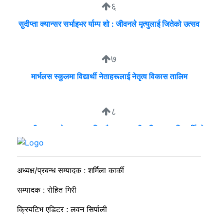
६
सुदीप्ता क्यान्सर सर्भाइभर र्याम्प शो : जीवनले मृत्युलाई जितेको उत्सव
७
मार्भलस स्कुलमा विद्यार्थी नेताहरूलाई नेतृत्व विकास तालिम
८
व्यवसायी मुन्दडाको घरमा एकाबिहानै खानतलासी, पाँच घन्टापछि फर्कियो
प्रहरी
अध्यक्ष/प्रबन्ध सम्पादक : शर्मिला कार्की
सम्पादक : रोहित गिरी
क्रियटिभ एडिटर : लवन सिर्पाली