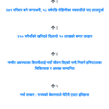
२
२७१ परिवार बने जग्गाधनी, ५८ वर्षपछि रोहिणीका स्ववासीले पाए लालपुर्जा
३
२५० रुपैयाँको खरिदले दिलायो १० लाखको बम्पर उपहार
४
गम्भीर अवस्थाका बिरामीलाई नयाँ जीवन दिएको भन्दै निसर्ग हस्पिटलका
चिकित्सक र अध्यक्ष सम्मानित
५
गर्भा दरबार : राज्यको बेवास्ताले मेटिदै एउटा इतिहास