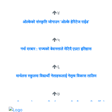
४
ओल्केको संस्कृति जोगाउन ‘ओल्के हेरिटेज राईड’
५
गर्भा दरबार : राज्यको बेवास्ताले मेटिदै एउटा इतिहास
६
मार्भलस स्कुलमा विद्यार्थी नेताहरूलाई नेतृत्व विकास तालिम
७
व्यवसायी मुन्दडाको घरमा एकाबिहानै खानतलासी, पाँच घन्टापछि फर्कियो
प्रहरी