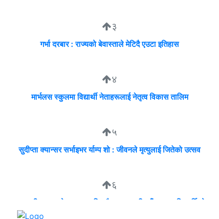
३
गर्भा दरबार : राज्यको बेवास्ताले मेटिदै एउटा इतिहास
४
मार्भलस स्कुलमा विद्यार्थी नेताहरूलाई नेतृत्व विकास तालिम
५
सुदीप्ता क्यान्सर सर्भाइभर र्याम्प शो : जीवनले मृत्युलाई जितेको उत्सव
६
व्यवसायी मुन्दडाको घरमा एकाबिहानै खानतलासी, पाँच घन्टापछि फर्कियो
प्रहरी