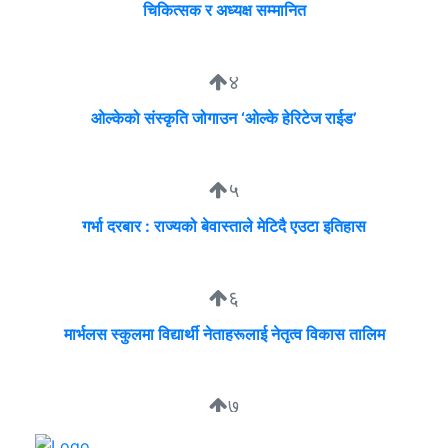
चिकित्सक र अध्यक्ष सम्मानित
४
ओल्केको संस्कृति जोगाउन ‘ओल्के हेरिटेज राईड’
५
गर्भा दरबार : राज्यको बेवास्ताले मेटिदै एउटा इतिहास
६
मार्भलस स्कुलमा विद्यार्थी नेताहरूलाई नेतृत्व विकास तालिम
७
सुदीप्ता क्यान्सर सर्भाइभर र्याम्प शो : जीवनले मृत्युलाई जितेको उत्सव