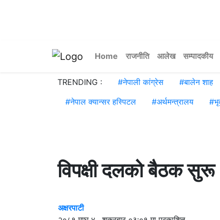
Home
राजनीति
आलेख
सम्पादकीय
TRENDING :
#
नेपाली कांग्रेस
#
बालेन शाह
#
नेपाल क्यान्सर हस्पिटल
#
अर्थमन्त्रालय
#
भृ
विपक्षी दलको बैठक सुरू
अक्षरपाटी
२०८१ माघ ४ , शुक्रबार ०३:०१ मा प्रकाशित