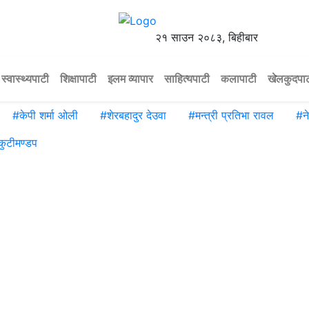
२१ साउन २०८३, बिहीबार
स्वास्थ्यपाटी
शिक्षापाटी
इलम व्यापार
साहित्यपाटी
कलापाटी
खेलकुदपा
#
केपी शर्मा ओली
#
शेरबहादुर देउवा
#
मन्त्री प्रतिभा रावल
#
न
कुटीमण्डप