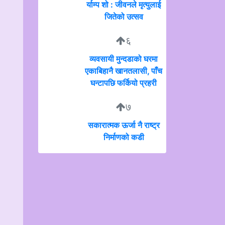
र्याम्प शो : जीवनले मृत्युलाई
जितेको उत्सव
६
व्यवसायी मुन्दडाको घरमा
एकाबिहानै खानतलासी, पाँच
घन्टापछि फर्कियो प्रहरी
७
सकारात्मक ऊर्जा नै राष्ट्र
निर्माणको कडी