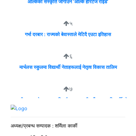
ओल्केको संस्कृति जोगाउन ‘ओल्के हेरिटेज राईड’
५
गर्भा दरबार : राज्यको बेवास्ताले मेटिदै एउटा इतिहास
६
मार्भलस स्कुलमा विद्यार्थी नेताहरूलाई नेतृत्व विकास तालिम
७
व्यवसायी मुन्दडाको घरमा एकाबिहानै खानतलासी, पाँच घन्टापछि फर्कियो
प्रहरी
अध्यक्ष/प्रबन्ध सम्पादक : शर्मिला कार्की