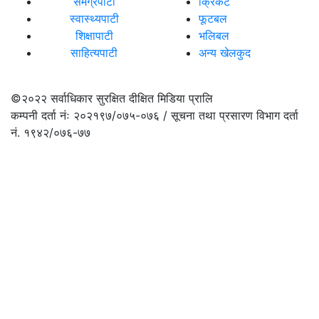
समग्रपाटी
क्रिकेट
स्वास्थ्यपाटी
फूटबल
शिक्षापाटी
भलिबल
साहित्यपाटी
अन्य खेलकुद
©२०२२
सर्वाधिकार सुरक्षित दीक्षित मिडिया प्रालि
कम्पनी दर्ता नंः २०२१९७/०७५-०७६ / सूचना तथा प्रसारण विभाग दर्ता
नं. १९४२/०७६-७७