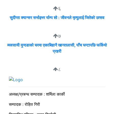
६
सुदीप्ता क्यान्सर सर्भाइभर र्याम्प शो : जीवनले मृत्युलाई जितेको उत्सव
७
व्यवसायी मुन्दडाको घरमा एकाबिहानै खानतलासी, पाँच घन्टापछि फर्कियो
प्रहरी
८
मार्भलस स्कुलमा विद्यार्थी नेताहरूलाई नेतृत्व विकास तालिम
अध्यक्ष/प्रबन्ध सम्पादक : शर्मिला कार्की
सम्पादक : रोहित गिरी