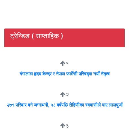
ट्रेन्डिङ ( साप्ताहिक )
१
गंगालाल हृदय केन्द्र र नेपाल फार्मेसी परिषद्मा नयाँ नेतृत्व
२
२७१ परिवार बने जग्गाधनी, ५८ वर्षपछि रोहिणीका स्ववासीले पाए लालपुर्जा
३