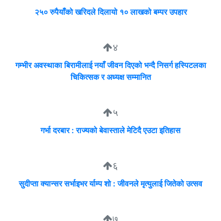
२५० रुपैयाँको खरिदले दिलायो १० लाखको बम्पर उपहार
४
गम्भीर अवस्थाका बिरामीलाई नयाँ जीवन दिएको भन्दै निसर्ग हस्पिटलका
चिकित्सक र अध्यक्ष सम्मानित
५
गर्भा दरबार : राज्यको बेवास्ताले मेटिदै एउटा इतिहास
६
सुदीप्ता क्यान्सर सर्भाइभर र्याम्प शो : जीवनले मृत्युलाई जितेको उत्सव
७