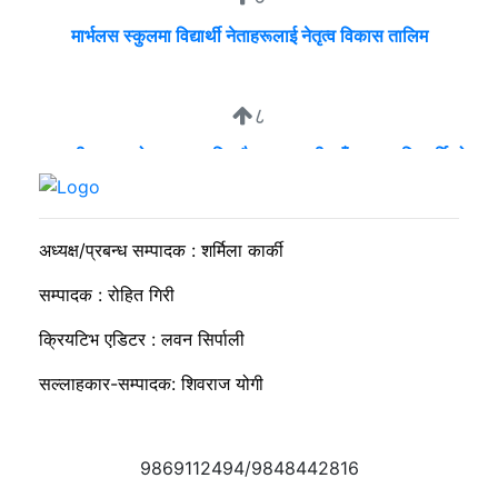
मार्भलस स्कुलमा विद्यार्थी नेताहरूलाई नेतृत्व विकास तालिम
८
व्यवसायी मुन्दडाको घरमा एकाबिहानै खानतलासी, पाँच घन्टापछि फर्कियो
प्रहरी
अध्यक्ष/प्रबन्ध सम्पादक : शर्मिला कार्की
सम्पादक : रोहित गिरी
क्रियटिभ एडिटर : लवन सिर्पाली
सल्लाहकार-सम्पादक: शिवराज योगी
9869112494/9848442816