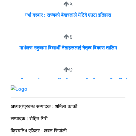
५
गर्भा दरबार : राज्यको बेवास्ताले मेटिदै एउटा इतिहास
६
मार्भलस स्कुलमा विद्यार्थी नेताहरूलाई नेतृत्व विकास तालिम
७
व्यवसायी मुन्दडाको घरमा एकाबिहानै खानतलासी, पाँच घन्टापछि फर्कियो
प्रहरी
अध्यक्ष/प्रबन्ध सम्पादक : शर्मिला कार्की
सम्पादक : रोहित गिरी
क्रियटिभ एडिटर : लवन सिर्पाली