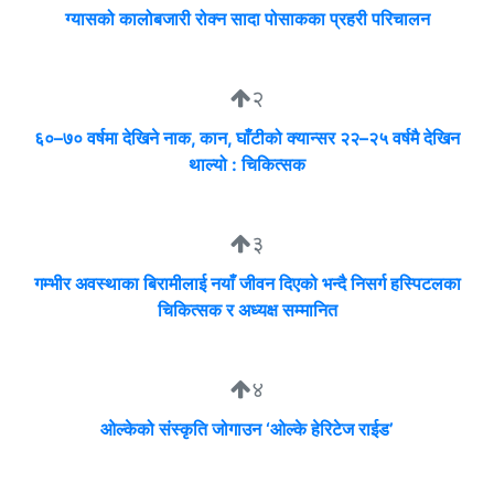
ग्यासको कालोबजारी रोक्न सादा पोसाकका प्रहरी परिचालन
२
६०–७० वर्षमा देखिने नाक, कान, घाँटीको क्यान्सर २२–२५ वर्षमै देखिन
थाल्यो : चिकित्सक
३
गम्भीर अवस्थाका बिरामीलाई नयाँ जीवन दिएको भन्दै निसर्ग हस्पिटलका
चिकित्सक र अध्यक्ष सम्मानित
४
ओल्केको संस्कृति जोगाउन ‘ओल्के हेरिटेज राईड’