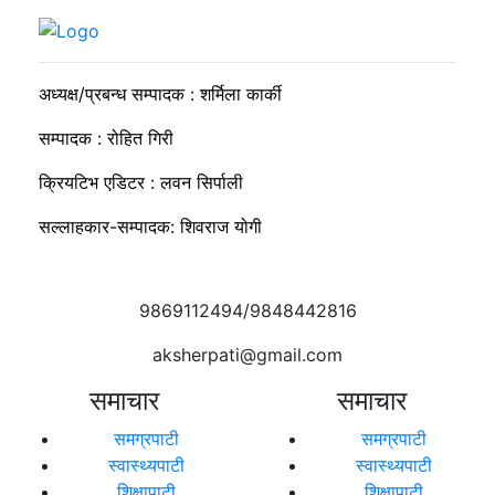
व्यवसायी मुन्दडाको घरमा एकाबिहानै खानतलासी, पाँच घन्टापछि फर्कियो
प्रहरी
अध्यक्ष/प्रबन्ध सम्पादक : शर्मिला कार्की
सम्पादक : रोहित गिरी
क्रियटिभ एडिटर : लवन सिर्पाली
सल्लाहकार-सम्पादक: शिवराज योगी
9869112494/9848442816
aksherpati@gmail.com
समाचार
समाचार
समग्रपाटी
समग्रपाटी
स्वास्थ्यपाटी
स्वास्थ्यपाटी
शिक्षापाटी
शिक्षापाटी