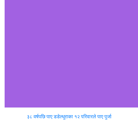
३८ वर्षपछि पाए डडेल्धुराका १२ परिवारले पाए पुर्जा