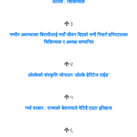
थाल्यो : चिकित्सक
३
गम्भीर अवस्थाका बिरामीलाई नयाँ जीवन दिएको भन्दै निसर्ग हस्पिटलका
चिकित्सक र अध्यक्ष सम्मानित
४
ओल्केको संस्कृति जोगाउन ‘ओल्के हेरिटेज राईड’
५
गर्भा दरबार : राज्यको बेवास्ताले मेटिदै एउटा इतिहास
६