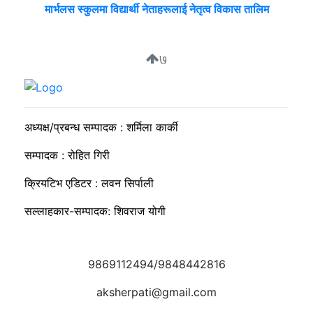
मार्भलस स्कुलमा विद्यार्थी नेताहरूलाई नेतृत्व विकास तालिम
७
सुदीप्ता क्यान्सर सर्भाइभर र्याम्प शो : जीवनले मृत्युलाई जितेको उत्सव
अध्यक्ष/प्रबन्ध सम्पादक : शर्मिला कार्की
सम्पादक : रोहित गिरी
क्रियटिभ एडिटर : लवन सिर्पाली
सल्लाहकार-सम्पादक: शिवराज योगी
9869112494/9848442816
aksherpati@gmail.com