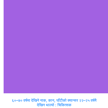
६०–७० वर्षमा देखिने नाक, कान, घाँटीको क्यान्सर २२–२५ वर्षमै
देखिन थाल्यो : चिकित्सक