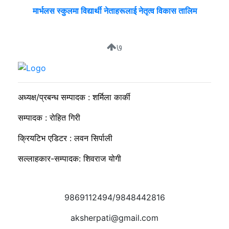
मार्भलस स्कुलमा विद्यार्थी नेताहरूलाई नेतृत्व विकास तालिम
७
सुदीप्ता क्यान्सर सर्भाइभर र्याम्प शो : जीवनले मृत्युलाई जितेको उत्सव
अध्यक्ष/प्रबन्ध सम्पादक : शर्मिला कार्की
सम्पादक : रोहित गिरी
क्रियटिभ एडिटर : लवन सिर्पाली
सल्लाहकार-सम्पादक: शिवराज योगी
9869112494/9848442816
aksherpati@gmail.com