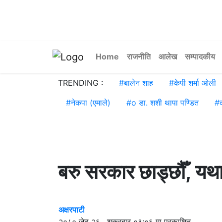
Home
राजनीति
आलेख
सम्पादकीय
TRENDING :
#
बालेन शाह
#
केपी शर्मा ओली
#
नेकपा (एमाले)
#
o डा. शशी थापा पण्डित
#
बरु सरकार छाड्छौँ, यथा
अक्षरपाटी
२०८० जेठ २६ , शुक्रबार ०३:०६ मा प्रकाशित