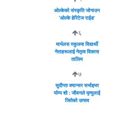
ओल्केको संस्कृति जोगाउन
‘ओल्के हेरिटेज राईड’
६
मार्भलस स्कुलमा विद्यार्थी
नेताहरूलाई नेतृत्व विकास
तालिम
७
सुदीप्ता क्यान्सर सर्भाइभर
र्याम्प शो : जीवनले मृत्युलाई
जितेको उत्सव