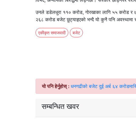
विभेद, अन्यायको बिरुद्धमा लड्नेछौँ। सरकार छोड्नपरे परोस्
उनले डडेलधुरा ११० करोड, गोरखाका लागि ५५ करोड र ७
२६८ करोड बजेट छुट्याइएको भन्दै यो कुनै पनि अवस्थामा स
एकीकृत समाजवादी
बजेट
यो पनि हेर्नुहोस् :
धनगढीको बजेट दुई अर्ब ६४ करोडमाथ
सम्बन्धित खवर