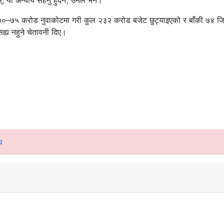
, यो अन्याय सहनु हुँदैन’, उनले भने।
०–७५ करोड नुवाकोटमा गरी कुल २३२ करोड बजेट छुट्याइएको र बाँकी ७४ जि
ह्य नहुने चेतावनी दिए।
ि