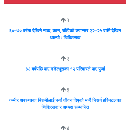
१
६०–७० वर्षमा देखिने नाक, कान, घाँटीको क्यान्सर २२–२५ वर्षमै देखिन
थाल्यो : चिकित्सक
२
३८ वर्षपछि पाए डडेल्धुराका १२ परिवारले पाए पुर्जा
३
गम्भीर अवस्थाका बिरामीलाई नयाँ जीवन दिएको भन्दै निसर्ग हस्पिटलका
चिकित्सक र अध्यक्ष सम्मानित
४