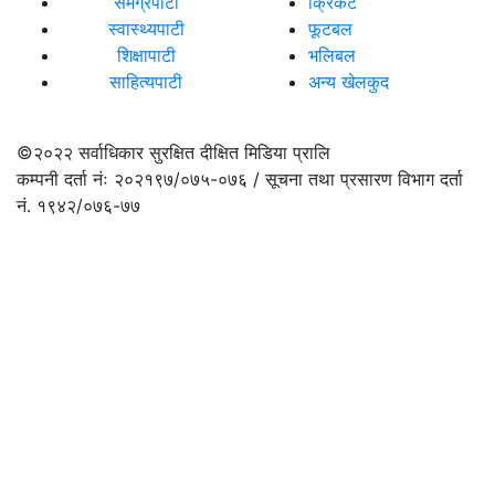
समग्रपाटी
क्रिकेट
स्वास्थ्यपाटी
फूटबल
शिक्षापाटी
भलिबल
साहित्यपाटी
अन्य खेलकुद
©२०२२
सर्वाधिकार सुरक्षित दीक्षित मिडिया प्रालि
कम्पनी दर्ता नंः २०२१९७/०७५-०७६ / सूचना तथा प्रसारण विभाग दर्ता
नं. १९४२/०७६-७७