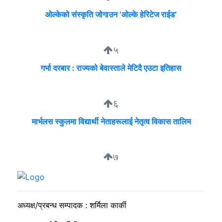
ओल्केको संस्कृति जोगाउन ‘ओल्के हेरिटेज राईड’
५
गर्भा दरबार : राज्यको बेवास्ताले मेटिदै एउटा इतिहास
६
मार्भलस स्कुलमा विद्यार्थी नेताहरूलाई नेतृत्व विकास तालिम
७
सुदीप्ता क्यान्सर सर्भाइभर र्याम्प शो : जीवनले मृत्युलाई जितेको उत्सव
अध्यक्ष/प्रबन्ध सम्पादक : शर्मिला कार्की