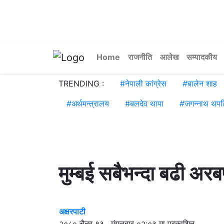
Home
राजनीति
आलेख
सम्पादकीय
TRENDING :
#
नेपाली कांग्रेस
#
बालेन शाह
#
अर्थमन्त्रालय
#
बलदेव थापा
#
जगन्नाथ थपल
मुम्बई सबैभन्दा बढी अरब
अक्षरपाटी
२०८० चैत्र १३ , मंगलबार ०२:०३ मा प्रकाशित