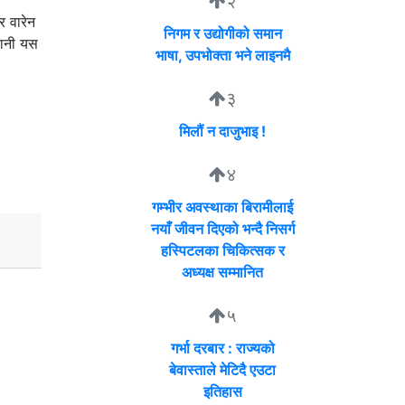
२
र वारेन
निगम र उद्योगीको समान
डानी यस
भाषा, उपभोक्ता भने लाइनमै
३
मिलौं न दाजुभाइ !
४
गम्भीर अवस्थाका बिरामीलाई
नयाँ जीवन दिएको भन्दै निसर्ग
हस्पिटलका चिकित्सक र
अध्यक्ष सम्मानित
५
गर्भा दरबार : राज्यको
बेवास्ताले मेटिदै एउटा
इतिहास