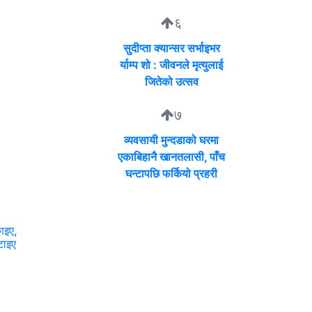
६
सुदीप्ता क्यान्सर सर्भाइभर
र्याम्प शो : जीवनले मृत्युलाई
जितेको उत्सव
७
व्यवसायी मुन्दडाको घरमा
एकाबिहानै खानतलासी, पाँच
घन्टापछि फर्कियो प्रहरी
ाइए,
टाइए