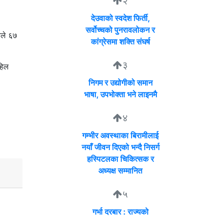
२
देउवाको स्वदेश फिर्ती,
सर्वोच्चको पुनरावलोकन र
नले ६७
कांग्रेसमा शक्ति संघर्ष
३
हिल
निगम र उद्योगीको समान
भाषा, उपभोक्ता भने लाइनमै
४
गम्भीर अवस्थाका बिरामीलाई
नयाँ जीवन दिएको भन्दै निसर्ग
हस्पिटलका चिकित्सक र
अध्यक्ष सम्मानित
५
गर्भा दरबार : राज्यको