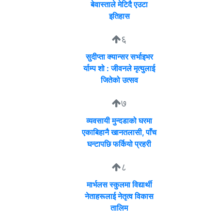
बेवास्ताले मेटिदै एउटा
इतिहास
६
सुदीप्ता क्यान्सर सर्भाइभर
र्याम्प शो : जीवनले मृत्युलाई
जितेको उत्सव
७
व्यवसायी मुन्दडाको घरमा
एकाबिहानै खानतलासी, पाँच
घन्टापछि फर्कियो प्रहरी
८
मार्भलस स्कुलमा विद्यार्थी
नेताहरूलाई नेतृत्व विकास
तालिम