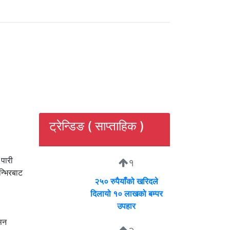
ट्रेन्डिङ ( साप्ताहिक )
पारी
१
्भिरबाट
२५० रुपैयाँको खरिदले
दिलायो १० लाखको बम्पर
उपहार
सन