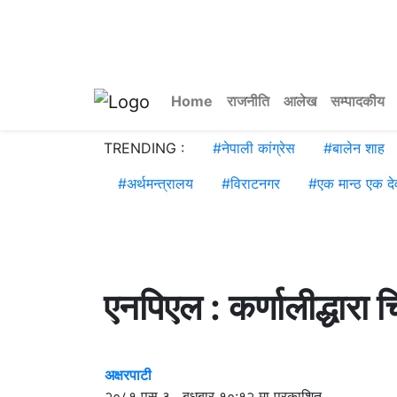
Home
राजनीति
आलेख
सम्पादकीय
TRENDING :
#
नेपाली कांग्रेस
#
बालेन शाह
#
अर्थमन्त्रालय
#
विराटनगर
#
एक मान्ठ एक दे
एनपिएल : कर्णालीद्धारा
अक्षरपाटी
२०८१ पुस ३ , बुधबार १०:१२ मा प्रकाशित