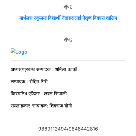
६
मार्भलस स्कुलमा विद्यार्थी नेताहरूलाई नेतृत्व विकास तालिम
७
निगम र उद्योगीको समान भाषा, उपभोक्ता भने लाइनमै
अध्यक्ष/प्रबन्ध सम्पादक : शर्मिला कार्की
सम्पादक : रोहित गिरी
क्रियटिभ एडिटर : लवन सिर्पाली
सल्लाहकार-सम्पादक: शिवराज योगी
9869112494/9848442816