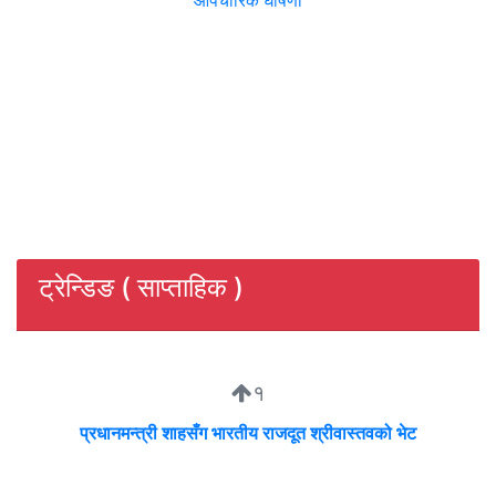
औपचारिक घोषणा
ट्रेन्डिङ ( साप्ताहिक )
१
प्रधानमन्त्री शाहसँग भारतीय राजदूत श्रीवास्तवको भेट