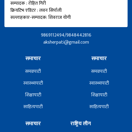
सम्पादक : रोहित गिरी
क्रियटिभ एडिटर : लवन सिर्पाली
सल्लाहकार-सम्पादक: शिवराज योगी
9869112494/9848442816
aksherpati@gmail.com
समाचार
समाचार
समग्रपाटी
समग्रपाटी
स्वास्थ्यपाटी
स्वास्थ्यपाटी
शिक्षापाटी
शिक्षापाटी
साहित्यपाटी
साहित्यपाटी
समाचार
राष्ट्रिय लीग