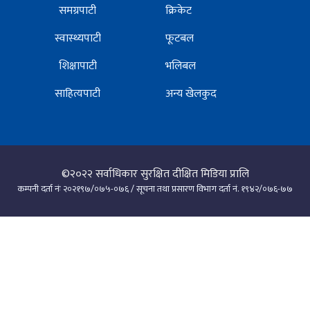
समग्रपाटी
क्रिकेट
स्वास्थ्यपाटी
फूटबल
शिक्षापाटी
भलिबल
साहित्यपाटी
अन्य खेलकुद
©२०२२
सर्वाधिकार सुरक्षित दीक्षित मिडिया प्रालि
कम्पनी दर्ता नंः २०२१९७/०७५-०७६ / सूचना तथा प्रसारण विभाग दर्ता नं. १९४२/०७६-७७