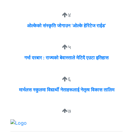
४
ओल्केको संस्कृति जोगाउन ‘ओल्के हेरिटेज राईड’
५
गर्भा दरबार : राज्यको बेवास्ताले मेटिदै एउटा इतिहास
६
मार्भलस स्कुलमा विद्यार्थी नेताहरूलाई नेतृत्व विकास तालिम
७
सुदीप्ता क्यान्सर सर्भाइभर र्याम्प शो : जीवनले मृत्युलाई जितेको उत्सव