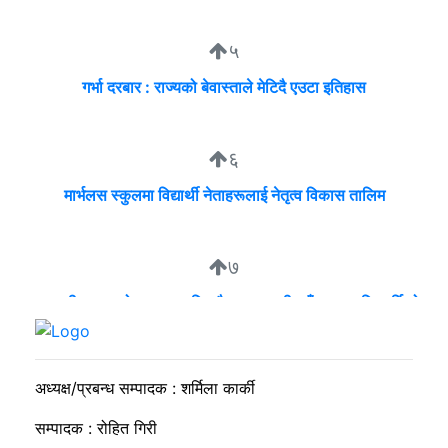
५
गर्भा दरबार : राज्यको बेवास्ताले मेटिदै एउटा इतिहास
६
मार्भलस स्कुलमा विद्यार्थी नेताहरूलाई नेतृत्व विकास तालिम
७
व्यवसायी मुन्दडाको घरमा एकाबिहानै खानतलासी, पाँच घन्टापछि फर्कियो
प्रहरी
अध्यक्ष/प्रबन्ध सम्पादक : शर्मिला कार्की
सम्पादक : रोहित गिरी