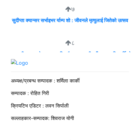
७
सुदीप्ता क्यान्सर सर्भाइभर र्याम्प शो : जीवनले मृत्युलाई जितेको उत्सव
८
व्यवसायी मुन्दडाको घरमा एकाबिहानै खानतलासी, पाँच घन्टापछि फर्कियो
प्रहरी
अध्यक्ष/प्रबन्ध सम्पादक : शर्मिला कार्की
सम्पादक : रोहित गिरी
क्रियटिभ एडिटर : लवन सिर्पाली
सल्लाहकार-सम्पादक: शिवराज योगी