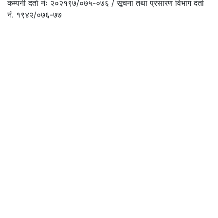
कम्पनी दर्ता नंः २०२१९७/०७५-०७६ / सूचना तथा प्रसारण विभाग दर्ता
नं. १९४२/०७६-७७