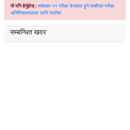
यो पनि हेर्नुहोस् :
मधेशका ११ परीक्षा केन्द्रमा हुने एमबीएस परीक्षा
अनिश्चितकालका लागि स्थगित
सम्बन्धित खवर