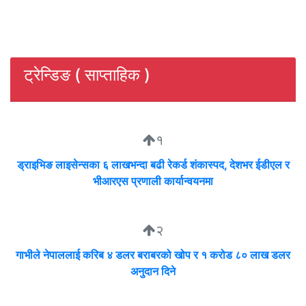
ट्रेन्डिङ ( साप्ताहिक )
१
ड्राइभिङ लाइसेन्सका ६ लाखभन्दा बढी रेकर्ड शंकास्पद, देशभर ईडीएल र
भीआरएस प्रणाली कार्यान्वयनमा
२
गाभीले नेपाललाई करिब ४ डलर बराबरको खोप र १ करोड ८० लाख डलर
अनुदान दिने