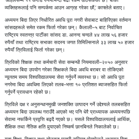
‘अहिलेसम्म ११ करोड रुपैयाँभन्दा बढी रकम उठिसकेको छ। बाँकी
व्यक्तिहरूलाई पनि सम्पर्कमा आउन आग्रह गरेका छौं,’ काफ्लेले बताए।
अध्ययन बिदा लिएर निर्धारित अवधि पूरा नगरी सेवाबाट बाहिरिएका वर्तमान
सांसदहरूले समेत रकम फिर्ता गरेका छन्। कैलाली–५ बाट निर्वाचित
राष्ट्रिय स्वतन्त्र पार्टीका सांसद डा. आनन्द चन्दले ४४ लाख ५६ हजार
रुपैयाँ तथा राष्ट्रिय सभाका सदस्य जगत तिमिल्सिनाले ३३ लाख ५० हजार
रुपैयाँ त्रिविलाई फिर्ता गरेका छन्।
त्रिविको शिक्षक तथा कर्मचारी सेवा सम्बन्धी नियमावली–२०५० अनुसार
अध्ययन बिदा उपयोग गरेका शिक्षकले बिदा अवधि बराबर वा तोकिएको
न्यूनतम समय विश्वविद्यालयमा सेवा गर्नुपर्ने व्यवस्था छ। सो अवधि पूरा
नगरेमा बिदा अवधिमा लिएको तलब–भत्ता १० प्रतिशत ब्याजसहित फिर्ता
गर्नुपर्ने प्रावधान रहेको छ।
त्रिविले दक्ष र अनुसन्धानमुखी जनशक्ति उत्पादन गर्ने उद्देश्यले तलबसहित
अध्ययन बिदा उपलब्ध गराउँदै आएको भए पनि धेरै प्राध्यापक अध्ययनपछि
सेवामा नफर्किने प्रवृत्ति बढ्दै गएको छ। यसले विश्वविद्यालयलाई आर्थिक,
शैक्षिक तथा नैतिक क्षति पुर्‍याएको निष्कर्ष छानबिनले निकालेको छ।