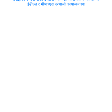
ईडीएल र भीआरएस प्रणाली कार्यान्वयनमा