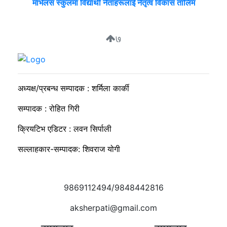
मार्भलस स्कुलमा विद्यार्थी नेताहरूलाई नेतृत्व विकास तालिम
७
सुदीप्ता क्यान्सर सर्भाइभर र्याम्प शो : जीवनले मृत्युलाई जितेको उत्सव
अध्यक्ष/प्रबन्ध सम्पादक : शर्मिला कार्की
सम्पादक : रोहित गिरी
क्रियटिभ एडिटर : लवन सिर्पाली
सल्लाहकार-सम्पादक: शिवराज योगी
9869112494/9848442816
aksherpati@gmail.com