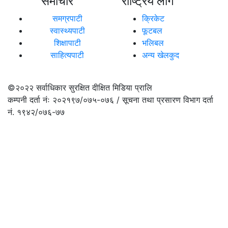
समाचार
राष्ट्रिय लीग
समग्रपाटी
क्रिकेट
स्वास्थ्यपाटी
फूटबल
शिक्षापाटी
भलिबल
साहित्यपाटी
अन्य खेलकुद
©२०२२
सर्वाधिकार सुरक्षित दीक्षित मिडिया प्रालि
कम्पनी दर्ता नंः २०२१९७/०७५-०७६ / सूचना तथा प्रसारण विभाग दर्ता
नं. १९४२/०७६-७७