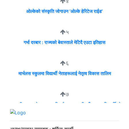
४
ओल्केको संस्कृति जोगाउन ‘ओल्के हेरिटेज राईड’
५
गर्भा दरबार : राज्यको बेवास्ताले मेटिदै एउटा इतिहास
६
मार्भलस स्कुलमा विद्यार्थी नेताहरूलाई नेतृत्व विकास तालिम
७
व्यवसायी मुन्दडाको घरमा एकाबिहानै खानतलासी, पाँच घन्टापछि फर्कियो
प्रहरी
अध्यक्ष/प्रबन्ध सम्पादक : शर्मिला कार्की