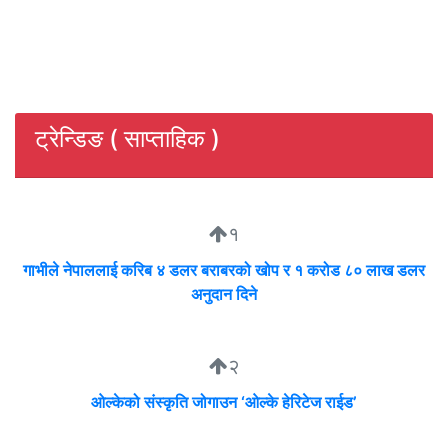
ट्रेन्डिङ ( साप्ताहिक )
१
गाभीले नेपाललाई करिब ४ डलर बराबरको खोप र १ करोड ८० लाख डलर
अनुदान दिने
२
ओल्केको संस्कृति जोगाउन ‘ओल्के हेरिटेज राईड’