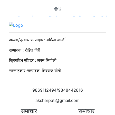
७
व्यवसायी मुन्दडाको घरमा एकाबिहानै खानतलासी, पाँच घन्टापछि फर्कियो
प्रहरी
अध्यक्ष/प्रबन्ध सम्पादक : शर्मिला कार्की
सम्पादक : रोहित गिरी
क्रियटिभ एडिटर : लवन सिर्पाली
सल्लाहकार-सम्पादक: शिवराज योगी
9869112494/9848442816
aksherpati@gmail.com
समाचार
समाचार