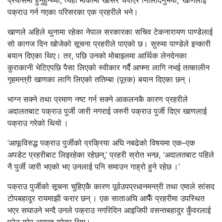
प्रयासमा हुनुहुन्थ्यो, त्यही मौकामा खोसेर चपाएर निलिदिनुभयो,’ खाणलाई
पक्राउ गर्न गएका परिसरका एक प्रहरीले भने।
खाणले अहिले थुनामा रहेका नेपाल सरकारका सचिव टेकनारायण पाण्डेलाई
सो कागज दिन खोजेको सूचना प्रहरीले पाएको छ। सुरुमा पाण्डेले इन्कारी
बयान दिएका थिए। तर, पछि उनको मोबाइलमा आर्थिक लेनदेनका
कुराकानी भेटिएपछि पैसा लिएको स्वीकार गर्दै आफ्ना लागि नभई तत्कालीन
गृहमन्त्री खाणका लागि लिएको ततिम्बा (पूरक) बयान दिएका छन् ।
भाग्न सक्ने तथा प्रमाण नष्ट गर्न सक्ने आकलनकै कारण प्रहरीले
अदालतबाट पक्राउ पुर्जी जारी नगराई जरुरी पक्राउ पुर्जी दिएर खाणलाई
पक्राउ गरेको थियो ।
‘आफूविरुद्ध पक्राउ पुर्जीको प्रक्रिया अघि नबढेको विषयमा एक–एक
अपडेट प्रहरीबाट लिइरहेका रहेछन्,’ प्रहरी स्रोत भन्छ, ‘अदालतबाट पहिले
नै पुर्जी जारी भएको भए उनलाई पनि समाउन गाह्रो हुने रहेछ ।’
पक्राउ पुर्जीको सूचना चुहिएकै कारण पूर्वउपप्रधानमन्त्री तथा एमाले सांसद
टोपबहादुर रायमाझी फरार छन् । एक साताअघि आफैँ प्रहरीमा उपस्थित
भएर सघाउने भन्दै उनले पक्राउ नगरिदिन आइजिपी वसन्तबहादुर कुँवरलाई