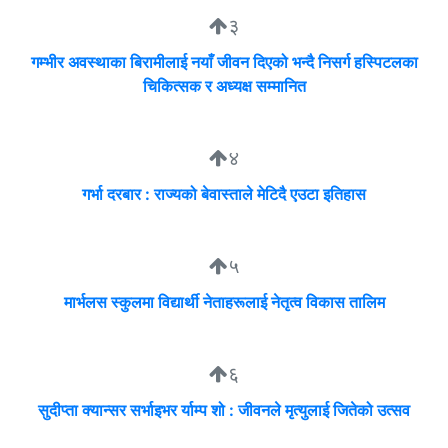
३
गम्भीर अवस्थाका बिरामीलाई नयाँ जीवन दिएको भन्दै निसर्ग हस्पिटलका
चिकित्सक र अध्यक्ष सम्मानित
४
गर्भा दरबार : राज्यको बेवास्ताले मेटिदै एउटा इतिहास
५
मार्भलस स्कुलमा विद्यार्थी नेताहरूलाई नेतृत्व विकास तालिम
६
सुदीप्ता क्यान्सर सर्भाइभर र्याम्प शो : जीवनले मृत्युलाई जितेको उत्सव