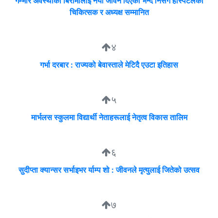
गम्भीर अवस्थाका बिरामीलाई नयाँ जीवन दिएको भन्दै निसर्ग हस्पिटलका
चिकित्सक र अध्यक्ष सम्मानित
४
गर्भा दरबार : राज्यको बेवास्ताले मेटिदै एउटा इतिहास
५
मार्भलस स्कुलमा विद्यार्थी नेताहरूलाई नेतृत्व विकास तालिम
६
सुदीप्ता क्यान्सर सर्भाइभर र्याम्प शो : जीवनले मृत्युलाई जितेको उत्सव
७