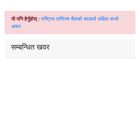
यो पनि हेर्नुहोस् :
राष्ट्रिय वाणिज्य बैंकको चाडपर्व लक्षित कर्जा
अफर
सम्बन्धित खवर