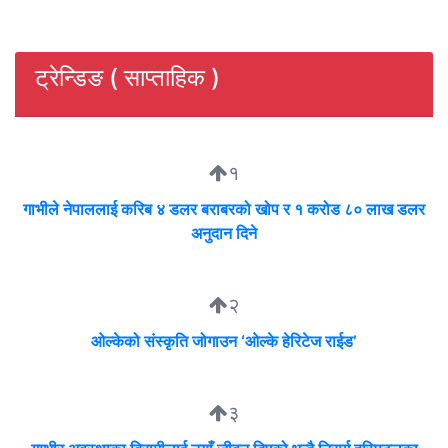
ट्रेन्डिङ ( साप्ताहिक )
१
गाभीले नेपाललाई करिब ४ डलर बराबरको खोप र १ करोड ८० लाख डलर
अनुदान दिने
२
ओल्केको संस्कृति जोगाउन ‘ओल्के हेरिटेज राईड’
३