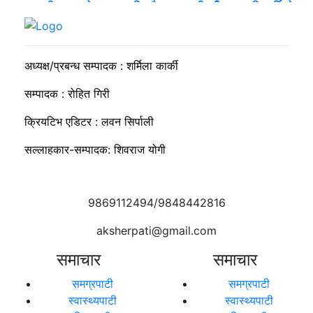
व्यवसायी मुन्दडाको घरमा एकाबिहानै खानतलासी, पाँच घन्टापछि फर्कियो
प्रहरी
अध्यक्ष/प्रबन्ध सम्पादक : शर्मिला कार्की
सम्पादक : रोहित गिरी
क्रियटिभ एडिटर : लवन सिर्पाली
सल्लाहकार-सम्पादक: शिवराज योगी
9869112494/9848442816
aksherpati@gmail.com
समाचार
समाचार
समग्रपाटी
समग्रपाटी
स्वास्थ्यपाटी
स्वास्थ्यपाटी