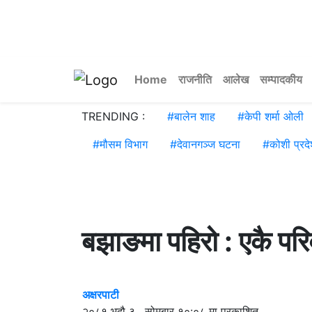
Home
राजनीति
आलेख
सम्पादकीय
TRENDING :
#
बालेन शाह
#
केपी शर्मा ओली
#
मौसम विभाग
#
देवानगञ्ज घटना
#
कोशी प्रद
बझाङमा पहिरो : एकै परि
अक्षरपाटी
२०८१ भदौ ३ , सोमबार १०:०८ मा प्रकाशित