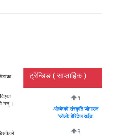
ट्रेन्डिङ ( साप्ताहिक )
मेडाका
 दिएका
१
मी छन् ।
ओल्केको संस्कृति जोगाउन
‘ओल्के हेरिटेज राईड’
२
ँडिसकेको