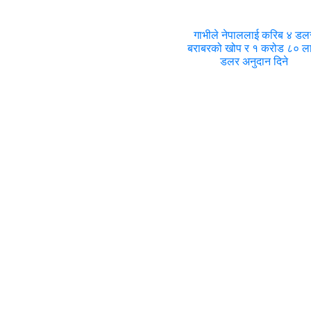
गाभीले नेपाललाई करिब ४ डल
बराबरको खोप र १ करोड ८० 
डलर अनुदान दिने