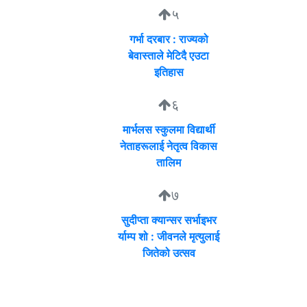
५
गर्भा दरबार : राज्यको
बेवास्ताले मेटिदै एउटा
इतिहास
६
मार्भलस स्कुलमा विद्यार्थी
नेताहरूलाई नेतृत्व विकास
तालिम
७
सुदीप्ता क्यान्सर सर्भाइभर
र्याम्प शो : जीवनले मृत्युलाई
जितेको उत्सव