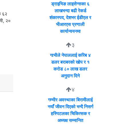
ड्राइभिङ लाइसेन्सका ६
लाखभन्दा बढी रेकर्ड
ि ६२
शंकास्पद, देशभर ईडीएल र
मी, २०
भीआरएस प्रणाली
कार्यान्वयनमा
३
गाभीले नेपाललाई करिब ४
डलर बराबरको खोप र १
करोड ८० लाख डलर
अनुदान दिने
४
गम्भीर अवस्थाका बिरामीलाई
नयाँ जीवन दिएको भन्दै निसर्ग
हस्पिटलका चिकित्सक र
अध्यक्ष सम्मानित