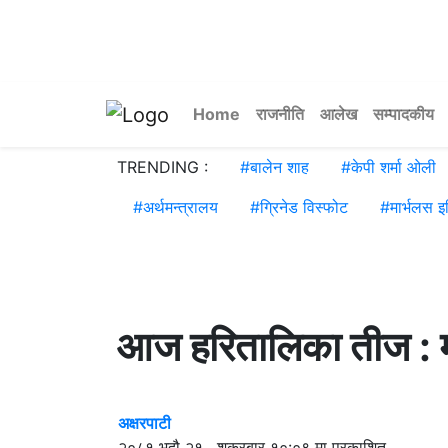
Home
राजनीति
आलेख
सम्पादकीय
TRENDING :
#
बालेन शाह
#
केपी शर्मा ओली
#
अर्थमन्त्रालय
#
ग्रिनेड विस्फोट
#
मार्भलस इ
आज हरितालिका तीज : मह
अक्षरपाटी
२०८१ भदौ २१ , शुक्रबार १०:०९ मा प्रकाशित