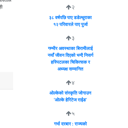
र्वतीले
२
ही
३८ वर्षपछि पाए डडेल्धुराका
१२ परिवारले पाए पुर्जा
३
गम्भीर अवस्थाका बिरामीलाई
नयाँ जीवन दिएको भन्दै निसर्ग
हस्पिटलका चिकित्सक र
अध्यक्ष सम्मानित
४
ओल्केको संस्कृति जोगाउन
‘ओल्के हेरिटेज राईड’
५
गर्भा दरबार : राज्यको