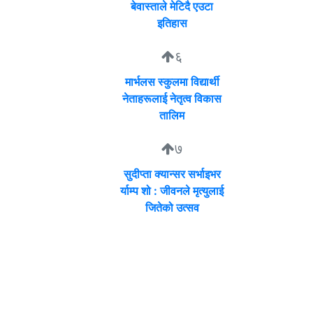
बेवास्ताले मेटिदै एउटा
इतिहास
६
मार्भलस स्कुलमा विद्यार्थी
नेताहरूलाई नेतृत्व विकास
तालिम
७
सुदीप्ता क्यान्सर सर्भाइभर
र्याम्प शो : जीवनले मृत्युलाई
जितेको उत्सव