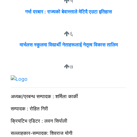
५
गर्भा दरबार : राज्यको बेवास्ताले मेटिदै एउटा इतिहास
६
मार्भलस स्कुलमा विद्यार्थी नेताहरूलाई नेतृत्व विकास तालिम
७
निगम र उद्योगीको समान भाषा, उपभोक्ता भने लाइनमै
अध्यक्ष/प्रबन्ध सम्पादक : शर्मिला कार्की
सम्पादक : रोहित गिरी
क्रियटिभ एडिटर : लवन सिर्पाली
सल्लाहकार-सम्पादक: शिवराज योगी