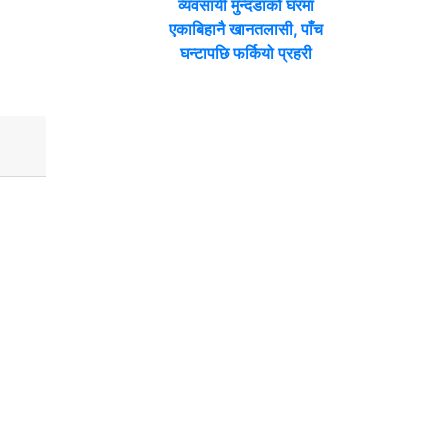
व्यवसायी मुन्दडाको घरमा
एकाबिहानै खानतलासी, पाँच
घन्टापछि फर्कियो प्रहरी