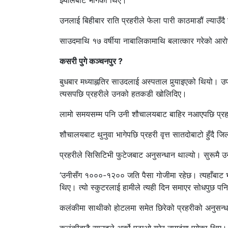
झ्यालबाट भागेका थिए।
उनलाई बिहीबार राति प्रहरीले फेला पारी काठमाडौं ल्याउ
साउदमाथि १७ वर्षीया नाबालिकामाथि बलात्कार गरेको आ
कसरी पुगे कञ्चनपुर ?
बुधबार मध्याह्नतिर साउदलाई अस्पताल पुर्‍याइएको थियो।
त्यसपछि प्रहरीले उनको हतकडी खोलिदिए।
लामो समयसम्म पनि उनी शौचालयबाट बाहिर नआएपछि प्रहरील
शौचालयबाट थुनुवा भागेपछि प्रहरी वृत्त सातदोबाटो हुँदै
प्रहरीले सिसिटिभी फुटेजबाट अनुसन्धान थाल्यो। सुरूमै
‘उनीसँग १०००-१२०० जति पैसा गोजीमा रहेछ। त्यहाँबाट भाग
थिए। त्यो स्कुटरलाई हामीले त्यही दिन समाएर सोधपुछ पनि गर
कलंकीमा साथीको होटलमा समेत छिरेको प्रहरीको अनुसन्धान