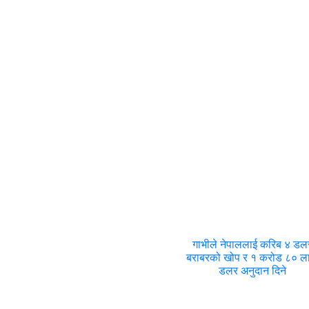
गाभीले नेपाललाई करिब ४ डल
बराबरको खोप र १ करोड ८० 
डलर अनुदान दिने