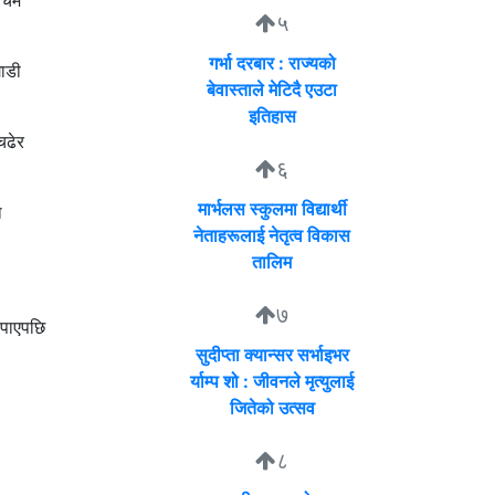
्चिम
५
गर्भा दरबार : राज्यको
गाडी
बेवास्ताले मेटिदै एउटा
इतिहास
चढेर
६
मार्भलस स्कुलमा विद्यार्थी
ा
नेताहरूलाई नेतृत्व विकास
तालिम
७
 पाएपछि
सुदीप्ता क्यान्सर सर्भाइभर
र्याम्प शो : जीवनले मृत्युलाई
जितेको उत्सव
८