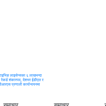
राइभिङ लाइसेन्सका ६ लाखभन्दा
 रेकर्ड शंकास्पद, देशभर ईडीएल र
ीआरएस प्रणाली कार्यान्वयनमा
समाचार
समाचार