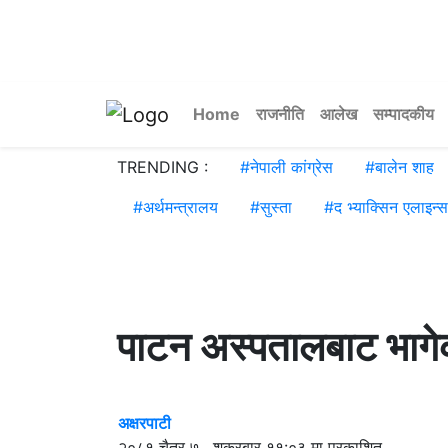
Home
राजनीति
आलेख
सम्पादकीय
TRENDING :
#
नेपाली कांग्रेस
#
बालेन शाह
#
अर्थमन्त्रालय
#
सुस्ता
#
द भ्याक्सिन एलाइन्स
पाटन अस्पतालबाट भागेक
अक्षरपाटी
२०८१ चैत्र ७ , शुक्रबार ११:०३ मा प्रकाशित