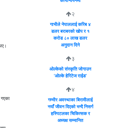
कार्यान्वयनमा
२
गाभीले नेपाललाई करिब ४
डलर बराबरको खोप र १
करोड ८० लाख डलर
अनुदान दिने
थिए।
३
ओल्केको संस्कृति जोगाउन
‘ओल्के हेरिटेज राईड’
४
ी गएका
गम्भीर अवस्थाका बिरामीलाई
नयाँ जीवन दिएको भन्दै निसर्ग
हस्पिटलका चिकित्सक र
अध्यक्ष सम्मानित