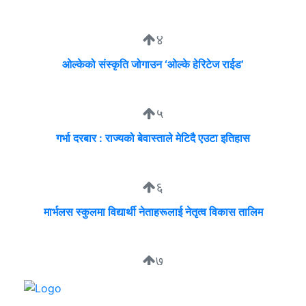
४
ओल्केको संस्कृति जोगाउन ‘ओल्के हेरिटेज राईड’
५
गर्भा दरबार : राज्यको बेवास्ताले मेटिदै एउटा इतिहास
६
मार्भलस स्कुलमा विद्यार्थी नेताहरूलाई नेतृत्व विकास तालिम
७
सुदीप्ता क्यान्सर सर्भाइभर र्याम्प शो : जीवनले मृत्युलाई जितेको उत्सव