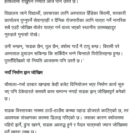
हत्केलामा राख्नुपर्ने नियति आज पनि उस्तै छ।
विद्यालय जाने विद्यार्थी, उपचारका लागि अस्पताल हिँडेका बिरामी, सरकारी
कार्यालय पुग्नुपर्ने सेवाग्राही र दैनिक रोजगारीका लागि यात्रा गर्ने नागरिक
सबै एउटै जोखिम मोलेर यात्रा गर्न वाध्य भएको स्थानीय उत्तमबहादुर
गुरुङले गुनासो पाेखे।
उनी भन्छन्, ‘सडक छैन, पुल छैन, वर्षामा गाउँ नै टापु बन्छ। बिरामी परे
अस्पताल पुर्‍याउन सकिन्छ कि सकिँदैन भन्ने चिन्ताले पिराेलिरहन्छ हुन्छ।
पुस्ताैँदेखिको यो नियति आजसम्म पनि उस्तै छ।’
नयाँ निर्माण झन जोखिम
चाैमाला–गर्भा दरबार खण्डमा केही बजेट विनियोजन भएर निर्माण कार्य सुरु
भए पनि ठेकेदारले समयमै काम सम्पन्न नगर्दा सडक झन् जोखिमपूर्ण बनेको
छ।
सडक विस्तारका नाममा ठाउँ–ठाउँमा कच्चा पहाड डोजरले काटिएको छ, तर
आवश्यक संरक्षणका काममा ढिलाइ गरिएको छ। जसका कारण वर्षायाममा
पहिरो झर्ने, ढुंगा खस्ने, सडक अवरुद्ध हुने र पैदल यात्रुको ज्यान जोखिममा
पर्ने खतरा उच्च छ।