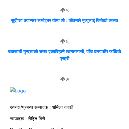
५
सुदीप्ता क्यान्सर सर्भाइभर र्याम्प शो : जीवनले मृत्युलाई जितेको उत्सव
६
व्यवसायी मुन्दडाको घरमा एकाबिहानै खानतलासी, पाँच घन्टापछि फर्कियो
प्रहरी
७
सकारात्मक ऊर्जा नै राष्ट्र निर्माणको कडी
अध्यक्ष/प्रबन्ध सम्पादक : शर्मिला कार्की
सम्पादक : रोहित गिरी