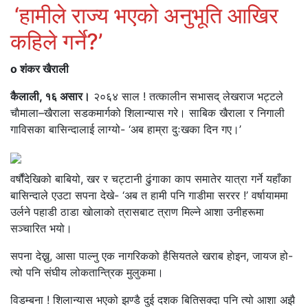
‘हामीले राज्य भएको अनुभूति आखिर
कहिले गर्ने?’
o शंकर खैराली
कैलाली, १६ असार।
२०६४ साल ! तत्कालीन सभासद् लेखराज भट्टले
चाैमाला–खैराला सडकमार्गको शिलान्यास गरे। साबिक खैराला र निगाली
गाविसका बासिन्दालाई लाग्यो- ‘अब हाम्रा दुःखका दिन गए।’
वर्षौंदेखिको बाबियो, खर र चट्टानी ढुंगाका काप समातेर यात्रा गर्ने यहाँका
बासिन्दाले एउटा सपना देखे- ‘अब त हामी पनि गाडीमा सररर !’ वर्षायाममा
उर्लने पहाडी ठाडा खाेलाको त्रासबाट त्राण मिल्ने आशा उनीहरूमा
सञ्चारित भयो।
सपना देख्नु, आसा पाल्नु एक नागरिकको हैसियतले खराब हाेइन, जायज हो-
त्यो पनि संघीय लोकतान्त्रिक मुलुकमा।
विडम्बना ! शिलान्यास भएको झण्डै दुई दशक बितिसक्दा पनि त्यो आशा अझै