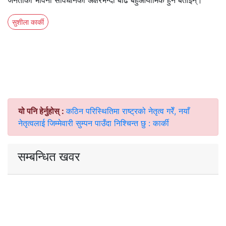
जनताको भावना संविधानका अक्षरभन्दा बढि बहुआयामिक हुने बताइन्।
सुशीला कार्की
यो पनि हेर्नुहोस् :
कठिन परिस्थितिमा राष्ट्रको नेतृत्व गरेँ, नयाँ
नेतृत्वलाई जिम्मेवारी सुम्पन पाउँदा निश्चिन्त छु : कार्की
सम्बन्धित खवर