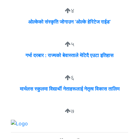
४
ओल्केको संस्कृति जोगाउन ‘ओल्के हेरिटेज राईड’
५
गर्भा दरबार : राज्यको बेवास्ताले मेटिदै एउटा इतिहास
६
मार्भलस स्कुलमा विद्यार्थी नेताहरूलाई नेतृत्व विकास तालिम
७
सुदीप्ता क्यान्सर सर्भाइभर र्याम्प शो : जीवनले मृत्युलाई जितेको उत्सव