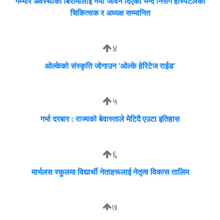
गम्भीर अवस्थाका बिरामीलाई नयाँ जीवन दिएको भन्दै निसर्ग हस्पिटलका
चिकित्सक र अध्यक्ष सम्मानित
४
ओल्केको संस्कृति जोगाउन ‘ओल्के हेरिटेज राईड’
५
गर्भा दरबार : राज्यको बेवास्ताले मेटिदै एउटा इतिहास
६
मार्भलस स्कुलमा विद्यार्थी नेताहरूलाई नेतृत्व विकास तालिम
७