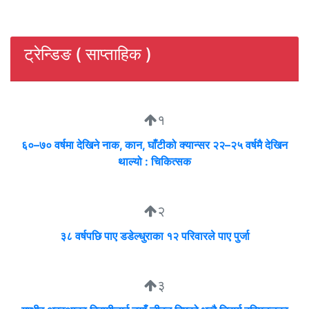
ट्रेन्डिङ ( साप्ताहिक )
१
६०–७० वर्षमा देखिने नाक, कान, घाँटीको क्यान्सर २२–२५ वर्षमै देखिन
थाल्यो : चिकित्सक
२
३८ वर्षपछि पाए डडेल्धुराका १२ परिवारले पाए पुर्जा
३