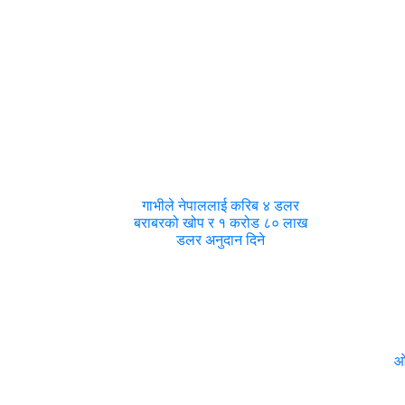
गाभीले नेपाललाई करिब ४ डलर
बराबरको खोप र १ करोड ८० लाख
डलर अनुदान दिने
ओ