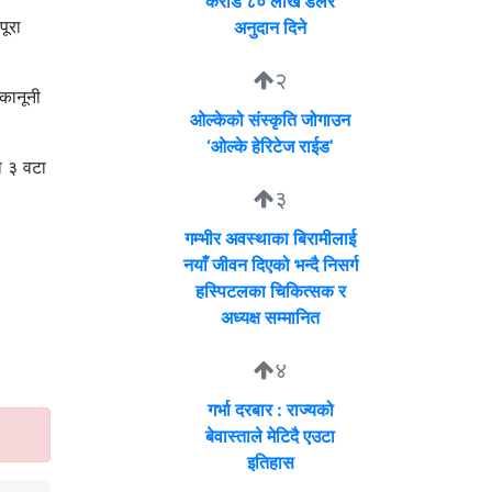
करोड ८० लाख डलर
पूरा
अनुदान दिने
२
 कानूनी
ओल्केको संस्कृति जोगाउन
‘ओल्के हेरिटेज राईड’
ा ३ वटा
३
गम्भीर अवस्थाका बिरामीलाई
नयाँ जीवन दिएको भन्दै निसर्ग
हस्पिटलका चिकित्सक र
अध्यक्ष सम्मानित
४
गर्भा दरबार : राज्यको
बेवास्ताले मेटिदै एउटा
इतिहास