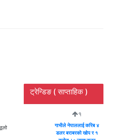
ट्रेन्डिङ ( साप्ताहिक )
१
गाभीले नेपाललाई करिब ४
ठूलो
डलर बराबरको खोप र १