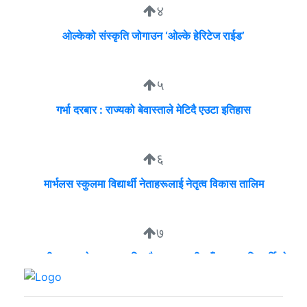
४
ओल्केको संस्कृति जोगाउन ‘ओल्के हेरिटेज राईड’
५
गर्भा दरबार : राज्यको बेवास्ताले मेटिदै एउटा इतिहास
६
मार्भलस स्कुलमा विद्यार्थी नेताहरूलाई नेतृत्व विकास तालिम
७
व्यवसायी मुन्दडाको घरमा एकाबिहानै खानतलासी, पाँच घन्टापछि फर्कियो
प्रहरी