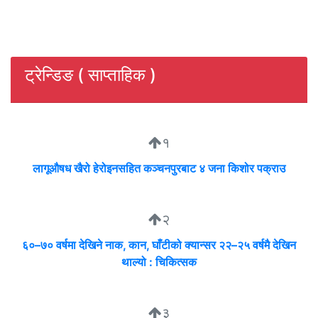
ट्रेन्डिङ ( साप्ताहिक )
१
लागूऔषध खैरो हेरोइनसहित कञ्चनपुरबाट ४ जना किशोर पक्राउ
२
६०–७० वर्षमा देखिने नाक, कान, घाँटीको क्यान्सर २२–२५ वर्षमै देखिन
थाल्यो : चिकित्सक
३