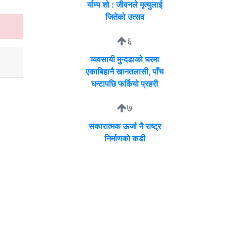
र्याम्प शो : जीवनले मृत्युलाई
जितेको उत्सव
६
व्यवसायी मुन्दडाको घरमा
एकाबिहानै खानतलासी, पाँच
घन्टापछि फर्कियो प्रहरी
७
सकारात्मक ऊर्जा नै राष्ट्र
निर्माणको कडी