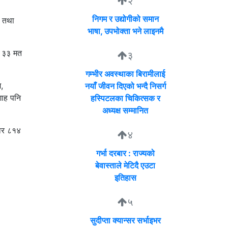
२
निगम र उद्योगीको समान
४ तथा
भाषा, उपभोक्ता भने लाइनमै
र ३३ मत
३
गम्भीर अवस्थाका बिरामीलाई
,
नयाँ जीवन दिएको भन्दै निसर्ग
शाह पनि
हस्पिटलका चिकित्सक र
अध्यक्ष सम्मानित
जार ८१४
४
गर्भा दरबार : राज्यको
बेवास्ताले मेटिदै एउटा
इतिहास
५
सुदीप्ता क्यान्सर सर्भाइभर