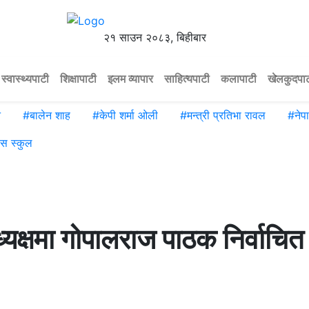
२१ साउन २०८३, बिहीबार
स्वास्थ्यपाटी
शिक्षापाटी
इलम व्यापार
साहित्यपाटी
कलापाटी
खेलकुदपा
े
#
बालेन शाह
#
केपी शर्मा ओली
#
मन्त्री प्रतिभा रावल
#
ने
िस स्कुल
्षमा गोपालराज पाठक निर्वाचित