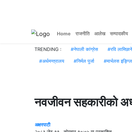
Home
राजनीति
आलेख
सम्पादकीय
TRENDING :
#
नेपाली कांग्रेस
#
रवि लामिछान
#
अर्थमन्त्रालय
#
निर्मल पुर्जा
#
मार्भलस इङ्ग्ल
नवजीवन सहकारीको अध्यक
अक्षरपाटी
२०८३ जेठ ११ , सोमबार १०:०५ मा प्रकाशित