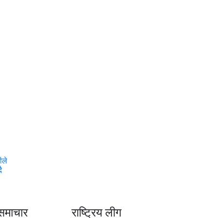
ीले
ै
समाचार
राष्ट्रिय लीग