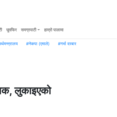
टी
घुमफिर
समग्रपाटी
हाम्रो पालामा
र्थमन्त्रालय
#
नेकपा (एमाले)
#
गर्भा दरबार
निक, लुकाइएको