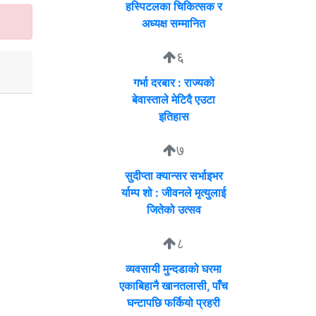
हस्पिटलका चिकित्सक र
अध्यक्ष सम्मानित
६
गर्भा दरबार : राज्यको
बेवास्ताले मेटिदै एउटा
इतिहास
७
सुदीप्ता क्यान्सर सर्भाइभर
र्याम्प शो : जीवनले मृत्युलाई
जितेको उत्सव
८
व्यवसायी मुन्दडाको घरमा
एकाबिहानै खानतलासी, पाँच
घन्टापछि फर्कियो प्रहरी