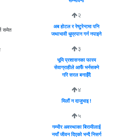
सम्भावना
२
अब होटल र रेष्टुरेन्टमा पनि
्न समेत
जथाभावी धुम्रपान गर्न नपाइने
३
ा
भूमि प्रशासनका फारम
सेवाग्राहीले आफैं भर्नसक्ने
गरि सरल बनाइँदै
४
मिलौं न दाजुभाइ !
५
गम्भीर अवस्थाका बिरामीलाई
नयाँ जीवन दिएको भन्दै निसर्ग