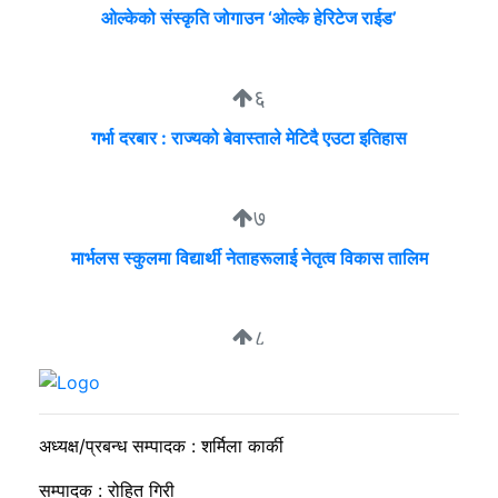
ओल्केको संस्कृति जोगाउन ‘ओल्के हेरिटेज राईड’
६
गर्भा दरबार : राज्यको बेवास्ताले मेटिदै एउटा इतिहास
७
मार्भलस स्कुलमा विद्यार्थी नेताहरूलाई नेतृत्व विकास तालिम
८
निगम र उद्योगीको समान भाषा, उपभोक्ता भने लाइनमै
अध्यक्ष/प्रबन्ध सम्पादक : शर्मिला कार्की
सम्पादक : रोहित गिरी