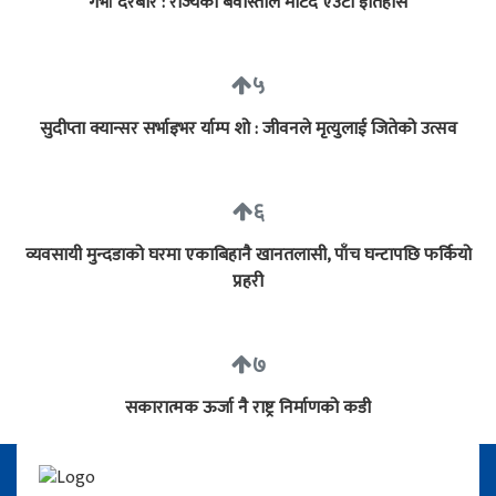
गर्भा दरबार : राज्यको बेवास्ताले मेटिदै एउटा इतिहास
५
सुदीप्ता क्यान्सर सर्भाइभर र्याम्प शो : जीवनले मृत्युलाई जितेको उत्सव
६
व्यवसायी मुन्दडाको घरमा एकाबिहानै खानतलासी, पाँच घन्टापछि फर्कियो
प्रहरी
७
सकारात्मक ऊर्जा नै राष्ट्र निर्माणको कडी