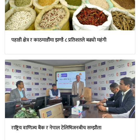
पहाडी क्षेत्र र काठमाडौंमा झण्डै ८ प्रतिशतले बढ्यो महंगी
राष्ट्रिय वाणिज्य बैंक र नेपाल टेलिभिजनबीच सम्झौता