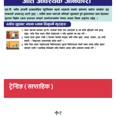
ट्रेन्डिङ ( साप्ताहिक )
१