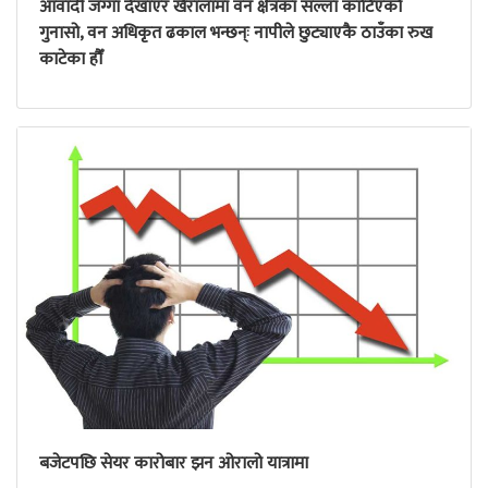
आवादी जग्गा देखाएर खैरालामा वन क्षेत्रका सल्ला काटिएको
गुनासो, वन अधिकृत ढकाल भन्छन्ः नापीले छुट्याएकै ठाउँका रुख
काटेका हौँ
बजेटपछि सेयर कारोबार झन ओरालो यात्रामा