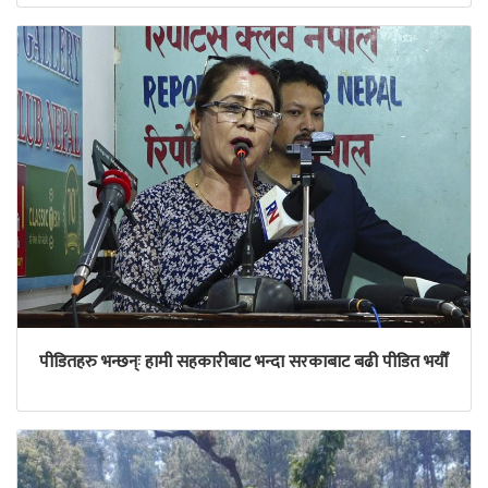
पीडितहरु भन्छन्ः हामी सहकारीबाट भन्दा सरकाबाट बढी पीडित भयौँ