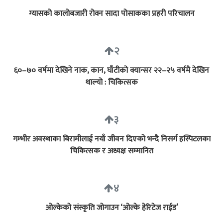
ग्यासको कालोबजारी रोक्न सादा पोसाकका प्रहरी परिचालन
२
६०–७० वर्षमा देखिने नाक, कान, घाँटीको क्यान्सर २२–२५ वर्षमै देखिन
थाल्यो : चिकित्सक
३
गम्भीर अवस्थाका बिरामीलाई नयाँ जीवन दिएको भन्दै निसर्ग हस्पिटलका
चिकित्सक र अध्यक्ष सम्मानित
४
ओल्केको संस्कृति जोगाउन ‘ओल्के हेरिटेज राईड’