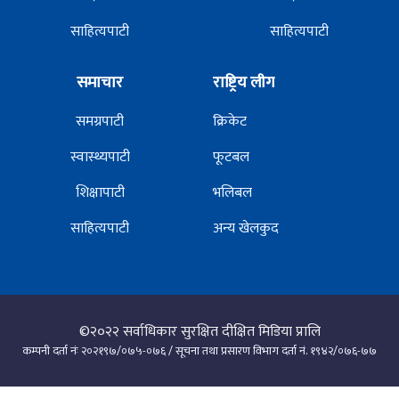
साहित्यपाटी
साहित्यपाटी
समाचार
राष्ट्रिय लीग
समग्रपाटी
क्रिकेट
स्वास्थ्यपाटी
फूटबल
शिक्षापाटी
भलिबल
साहित्यपाटी
अन्य खेलकुद
©२०२२
सर्वाधिकार सुरक्षित दीक्षित मिडिया प्रालि
कम्पनी दर्ता नंः २०२१९७/०७५-०७६ / सूचना तथा प्रसारण विभाग दर्ता नं. १९४२/०७६-७७