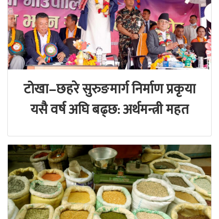
टोखा–छहरे सुरुङमार्ग निर्माण प्रकृया
यसै वर्ष अघि बढ्छ: अर्थमन्त्री महत